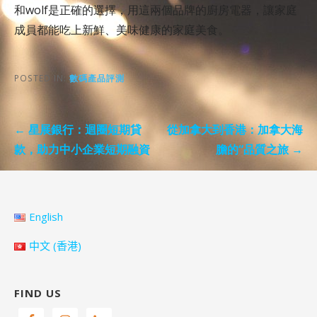
和wolf是正確的選擇，用這兩個品牌的廚房電器，讓家庭
成員都能吃上新鮮、美味健康的家庭美食。
POSTED IN:
數碼產品評測
Post
← 星展銀行：迴圈短期貸
從加拿大到香港：加拿大海
navigation
款，助力中小企業短期融資
膽的“品質之旅 →
English
中文 (香港)
FIND US