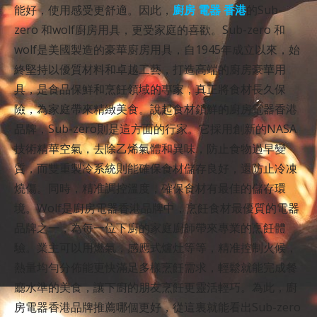
能好，使用感受更舒適。因此，
廚房 電器 香港
的Sub-
zero 和wolf廚房用具，更受家庭的喜歡。Sub-zero 和
wolf是美國製造的豪華廚房用具，自1945年成立以來，始
終堅持以優質材料和卓越工藝，打造高端的廚房豪華用
具，是食品保鮮和烹飪領域的專家，真正將食材長久保
險，為家庭帶來精緻美食。說起食材鎖鮮的廚房電器香港
品牌，Sub-zero則是這方面的行家。它採用創新的NASA
技術精華空氣，去除乙烯氣體和異味，防止食物過早變
質，而雙重製冷系統則能確保食材儲存良好，還防止冷凍
燒傷。同時，精准調控溫度，確保食材有最佳的儲存環
境。Wolf是廚房電器香港品牌中，烹飪食材最優質的電器
品牌之一，為每一位下廚的家庭廚師帶來專業的烹飪體
驗。業主可以用燃氣，感應式爐灶等等，精准控制火候，
熱量均勻分佈能更快滿足多樣烹飪需求，輕鬆就能完成餐
廳水準的美食，讓下廚的朋友烹飪更靈活輕巧。為此，廚
房電器香港品牌推薦哪個更好，從這裏就能看出Sub-zero