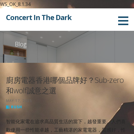
WS_OK_8.1.34
Skip
Concert In The Dark
to
content
Blog
廚房電器香港哪個品牌好？Sub-zero
和wolf誠意之選
MAY 17, 2025
點 RUSH
智能化家電在追求高品質生活的當下，越發重要。人們喜
歡使用一些性能卓越，工藝精湛的家電電器，質感好，性