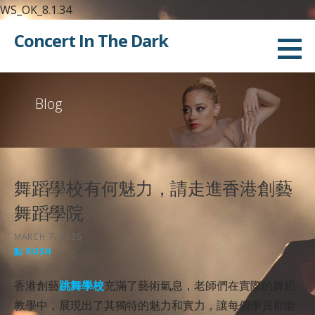
WS_OK_8.1.34
Skip
Concert In The Dark
to
content
Blog
舞蹈學校有何魅力，請走進香港創藝
舞蹈學院
MARCH 7, 2025
點 RUSH
香港創藝
跳舞學校
充滿了藝術氣息，老師們在實際的舞蹈
教學中，展現出了其獨特的魅力和實力，讓每個學員都能