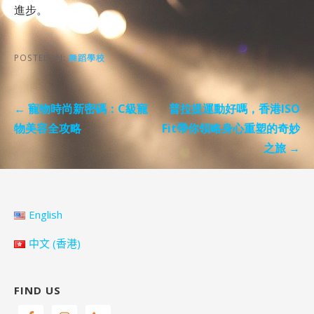
進步。
POSTED IN:
舞蹈學校
Post
← 寵物時尚新密碼：C級寵
普拉提運動好嗎，香港ISO
navigation
物美容全攻略
Fit帶你領略身心重塑的奇妙
之旅 →
English
中文 (香港)
FIND US