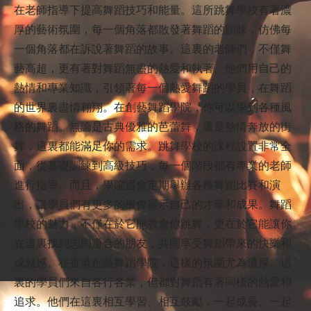
在老師指導下提高舞蹈技巧和能量。這所跳舞學校有著濃
厚的藝術氛圍，每一個角落都散發著舞蹈的韻味，仿佛每
一個角落都在訴說著舞蹈的故事。這裏的老師們，不僅舞
藝高超，更有著對舞蹈無盡的熱愛和執著。他們用自己的
熱情和專業知識，引領著每一個熱愛舞蹈的學員，在舞蹈
的世界裏盡情翱翔。在創藝舞蹈學院，你可以學到各種風
格的舞蹈。無論是古典優雅的芭蕾舞，還是熱情奔放的街
舞，這裏都能滿足你的需求。跳舞學校的課程設置非常全
面，從基礎訓練到高級技巧，每一個階段都有專業的老師
進行指導。而且，學院還會定期舉辦各種舞蹈比賽和演
出，讓學員們有更多的機會展示自己的才華和成果。舞蹈
學校的魅力，不僅在於它能教會你跳舞，更在於它能讓你
在這裏找到志同道合的朋友，共同享受舞蹈帶來的快樂和
成就感。在香港創藝舞蹈學院，這樣的氛圍尤為濃厚。這
裏的學員們來自各行各業，但都對舞蹈有著同樣的熱愛和
追求。他們在這裏相互學習、相互鼓勵，一起成長、一起