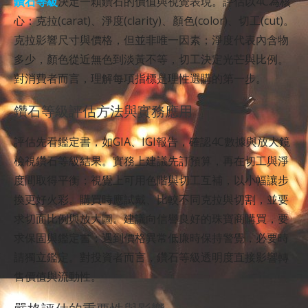
鑽石等級
決定一顆鑽石的價值與視覺表現。評估以4C為核
心：克拉(carat)、淨度(clarity)、顏色(color)、切工(cut)。
克拉影響尺寸與價格，但並非唯一因素；淨度代表內含物
多少，顏色從近無色到淡黃不等，切工決定光芒與比例。
對消費者而言，理解每項指標是理性選購的第一步。
鑽石等級評估方法與實務應用
評估先看鑑定書，如GIA、IGI報告，確認4C數據與放大鏡
檢視鑽石等級結果。實務上建議先訂預算，再在切工與淨
度間取得平衡；視覺上可用色階與切工互補，以小幅讓步
換更好火彩。購買時應試戴、比較不同克拉與切割，並要
求切面比例與放大圖。建議向信譽良好的珠寶商購買，要
求保固與鑑定書；遇到價格異常低廉時保持警覺，必要時
請獨立鑑定。對投資者而言，鑽石等級透明度直接影響轉
售價值與流動性。