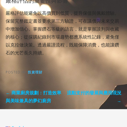
嚴格評估的重要性與影響
嚴格評估能避免以高價買到低質，提升保值與佩戴體驗。
保留完整鑑定書並要求第三方驗證，可在議價與未來交易
中增加信心。掌握鑽石等級的語言，就是掌握談判與收藏
的核心；從採購紀錄到市場趨勢都應系統性記錄，避免僅
以克拉做決策。透過嚴謹流程，既能保障消費，也能讓鑽
石的光芒長久持續。
POSTED IN:
投資理財
Post
← 商業廚房規劃：打造效率
流動支付的發展與應用現況
navigation
與美味兼具的夢幻廚房
→