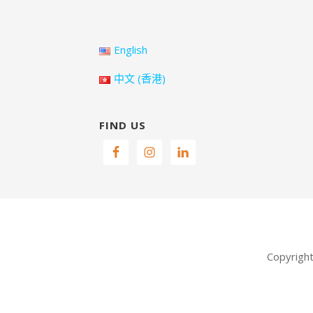
English
中文 (香港)
FIND US
Copyrigh